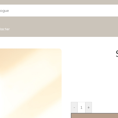
tacter
-
+