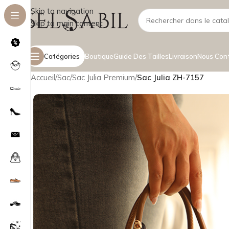
Skip to navigation
Skip to main content
Catégories
Boutique
Guide Des Tailles
Livraison
Nous Con
Accueil
/
Sac
/
Sac Julia Premium
/
Sac Julia ZH-7157