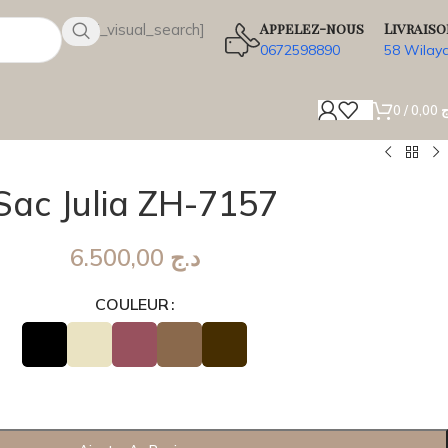
Appelez-nous
Livraiso
[wsbi_visual_search]
0672598890
58 Wilay
0
/
0,00
ج
Sac Julia ZH-7157
6.500,00
د.ج
COULEUR