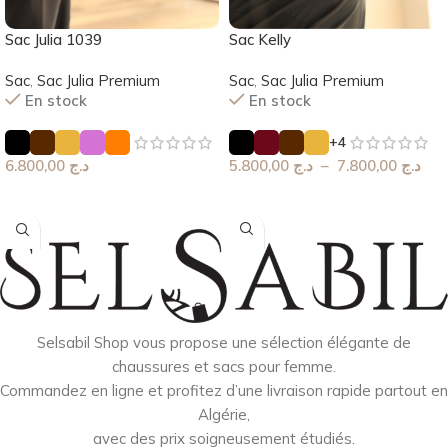
Sac Kelly
Sac Julia 1039
Sac
,
Sac Julia Premium
Sac
,
Sac Julia Premium
En stock
En stock
+4
5.800,00
د.ج
–
7.800,00
د.ج
6.800,00
د.ج
Choix Des Options
Choix Des Options
Selsabil Shop vous propose une sélection élégante de
chaussures et sacs pour femme.
Commandez en ligne et profitez d’une livraison rapide partout en
Algérie,
avec des prix soigneusement étudiés.