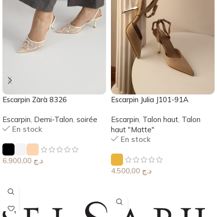
Escarpin Zàrà 8326
Escarpin Julia J101-91A
Escarpin
,
Demi-Talon
,
soirée
Escarpin
,
Talon haut
,
Talon
En stock
haut "Matte"
En stock
6.900,00
د.ج
4.500,00
د.ج
Choix Des Options
Choix Des Options