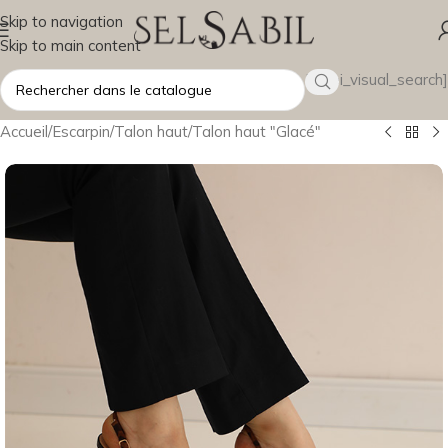
Skip to navigation
Skip to main content
[wsbi_visual_search]
Accueil
/
Escarpin
/
Talon haut
/
Talon haut "Glacé"