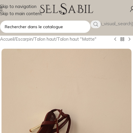
Skip to navigation
Skip to main content
[wsbi_visual_search]
Accueil
/
Escarpin
/
Talon haut
/
Talon haut "Matte"