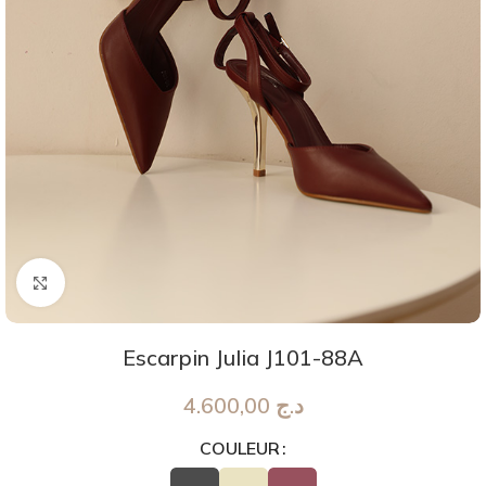
Agrandir
Escarpin Julia J101-88A
4.600,00
د.ج
COULEUR