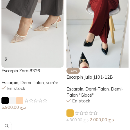
Escarpin Zàrà 8326
-53%
Escarpin Julia J101-12B
Escarpin
,
Demi-Talon
,
soirée
En stock
Escarpin
,
Demi-Talon
,
Demi-
Talon "Glacé"
En stock
6.900,00
د.ج
Choix Des Options
2.000,00
د.ج
4.300,00
د.ج
Choix Des Options