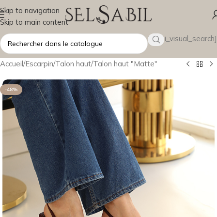
Skip to navigation
Skip to main content
[wsbi_visual_search]
Accueil
/
Escarpin
/
Talon haut
/
Talon haut "Matte"
-48%