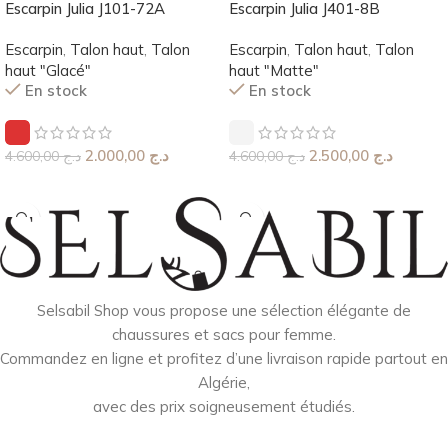
Escarpin Julia J101-72A
Escarpin Julia J401-8B
Escarpin
,
Talon haut
,
Talon
Escarpin
,
Talon haut
,
Talon
haut "Glacé"
haut "Matte"
En stock
En stock
2.000,00
د.ج
2.500,00
د.ج
4.600,00
د.ج
4.600,00
د.ج
Choix Des Options
Choix Des Options
Selsabil Shop vous propose une sélection élégante de
chaussures et sacs pour femme.
Commandez en ligne et profitez d’une livraison rapide partout en
Algérie,
avec des prix soigneusement étudiés.