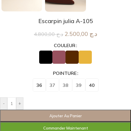
Escarpin julia A-105
2.500,00
د.ج
4.800,00
د.ج
COULEUR
POINTURE
36
37
38
39
40
-
+
Ajouter Au Panier
Commander Maintenant