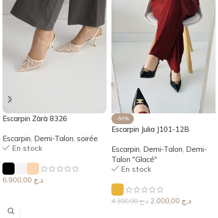
Escarpin Zàrà 8326
-53%
Escarpin Julia J101-12B
Escarpin
,
Demi-Talon
,
soirée
En stock
Escarpin
,
Demi-Talon
,
Demi-
Talon "Glacé"
En stock
6.900,00
د.ج
Choix Des Options
2.000,00
د.ج
4.300,00
د.ج
Choix Des Options