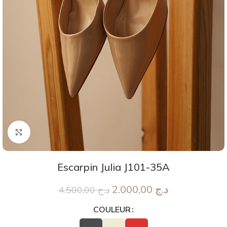
Agrandir
Escarpin Julia J101-35A
2.000,00
د.ج
4.500,00
د.ج
COULEUR