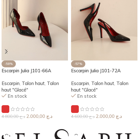
-58%
-57%
Escarpin Julia J101-66A
Escarpin Julia J101-72A
Escarpin
,
Talon haut
,
Talon
Escarpin
,
Talon haut
,
Talon
haut "Glacé"
haut "Glacé"
En stock
En stock
2.000,00
د.ج
2.000,00
د.ج
4.800,00
د.ج
4.600,00
د.ج
Choix Des Options
Choix Des Options