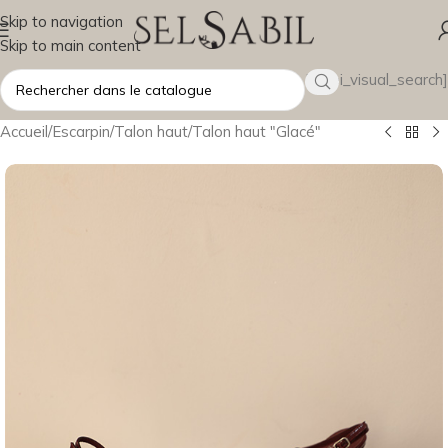
Skip to navigation
Skip to main content
[wsbi_visual_search]
Accueil
/
Escarpin
/
Talon haut
/
Talon haut "Glacé"