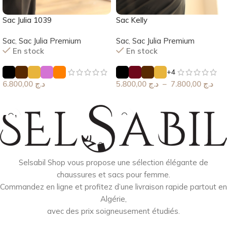
Sac Kelly
Sac Julia 1039
Sac
,
Sac Julia Premium
Sac
,
Sac Julia Premium
En stock
En stock
+4
5.800,00
د.ج
–
7.800,00
د.ج
6.800,00
د.ج
Choix Des Options
Choix Des Options
Selsabil Shop vous propose une sélection élégante de
chaussures et sacs pour femme.
Commandez en ligne et profitez d’une livraison rapide partout en
Algérie,
avec des prix soigneusement étudiés.