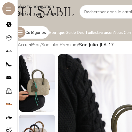
Skip to navigation
Skip to main content
Catégories
Boutique
Guide Des Tailles
Livraison
Nous Con
Accueil
/
Sac
/
Sac Julia Premium
/
Sac Julia JLA-17