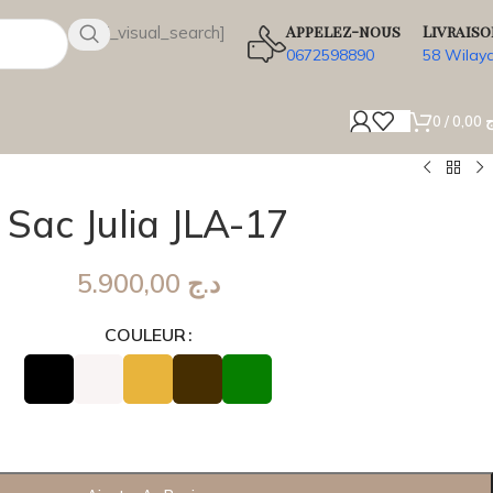
Appelez-nous
Livraiso
[wsbi_visual_search]
0672598890
58 Wilay
0
/
0,00
ج
Sac Julia JLA-17
5.900,00
د.ج
COULEUR