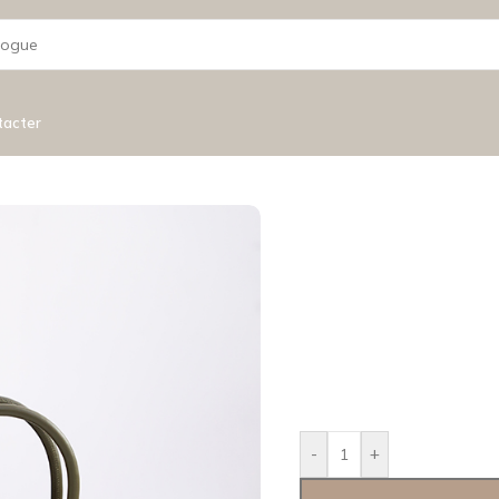
tacter
-
+