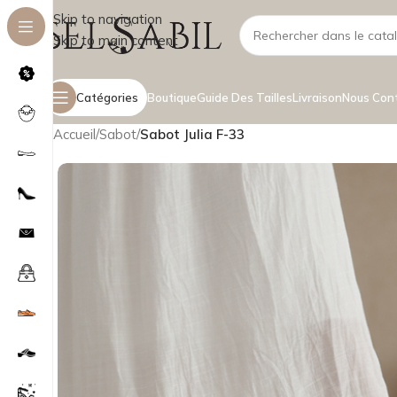
Skip to navigation
Skip to main content
Catégories
Boutique
Guide Des Tailles
Livraison
Nous Con
Accueil
/
Sabot
/
Sabot Julia F-33