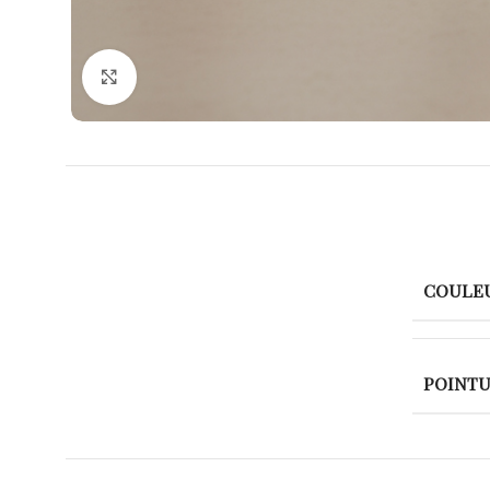
Agrandir
COULE
POINT