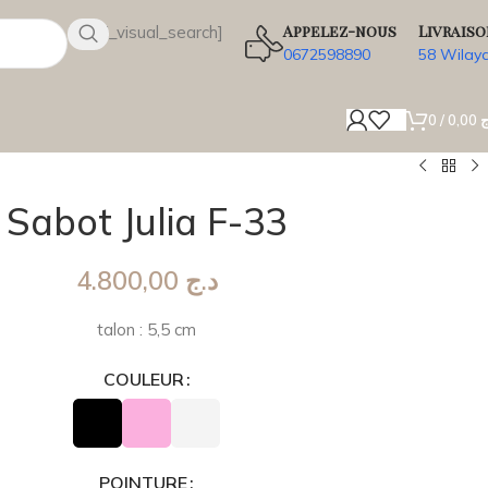
Appelez-nous
Livraiso
[wsbi_visual_search]
0672598890
58 Wilay
0
/
0,00
ج
Sabot Julia F-33
4.800,00
د.ج
talon : 5,5 cm
COULEUR
POINTURE