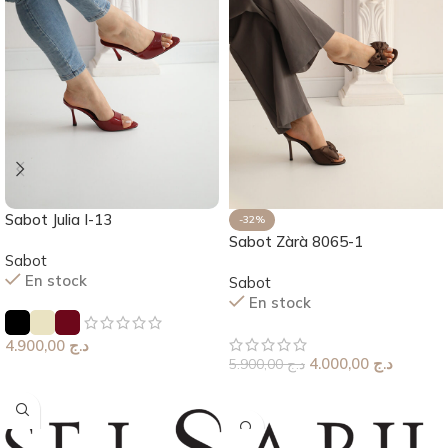
Sabot Julia I-13
-32%
Sabot Zàrà 8065-1
Sabot
En stock
Sabot
En stock
4.900,00
د.ج
4.000,00
د.ج
5.900,00
د.ج
Choix Des Options
Choix Des Options