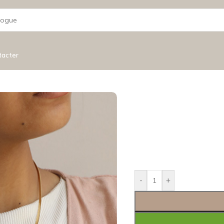
tacter
-
+