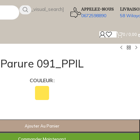
Appelez-nous
Livraiso
[wsbi_visual_search]
0672598890
58 Wilay
0
/
0,00
ج
Parure 091_PPIL
COULEUR
Ajouter Au Panier
Commander Maintenant