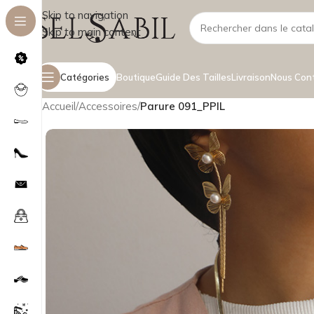
Skip to navigation
Skip to main content
Catégories
Boutique
Guide Des Tailles
Livraison
Nous Con
Accueil
/
Accessoires
/
Parure 091_PPIL