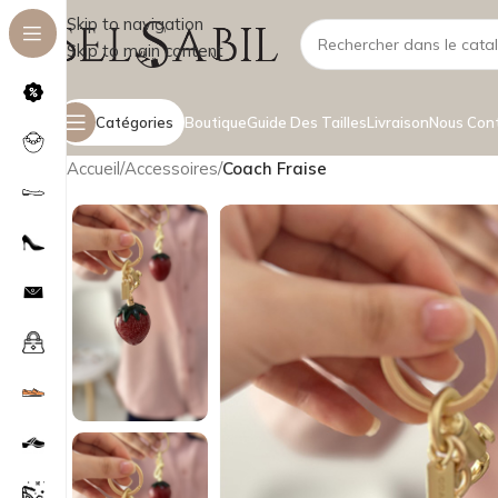
Skip to navigation
Skip to main content
Catégories
Boutique
Guide Des Tailles
Livraison
Nous Con
Accueil
/
Accessoires
/
Coach Fraise