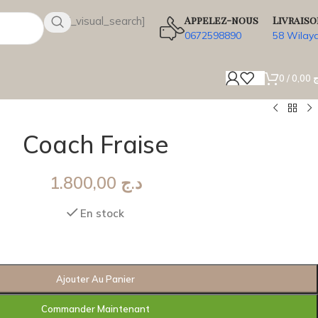
Appelez-nous
Livraiso
[wsbi_visual_search]
0672598890
58 Wilay
0
/
0,00
ج
Coach Fraise
1.800,00
د.ج
En stock
Ajouter Au Panier
Commander Maintenant