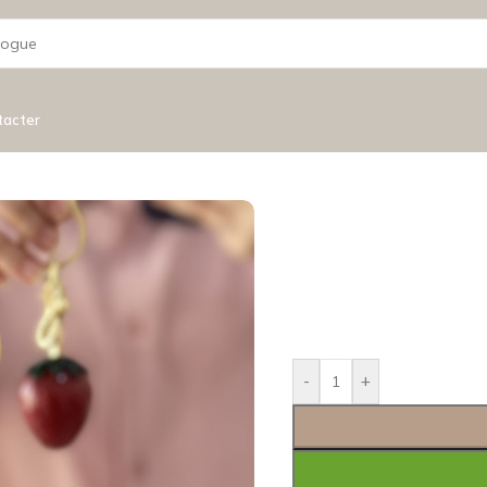
tacter
-
+