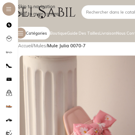
Skip to navigation
Skip to main content
Catégories
Boutique
Guide Des Tailles
Livraison
Nous Con
Accueil
/
Mules
/
Mule Julia 0070-7