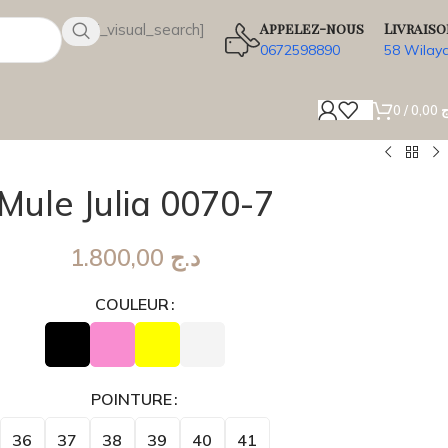
Appelez-nous
Livraiso
[wsbi_visual_search]
0672598890
58 Wilay
0
/
0,00
ج
Mule Julia 0070-7
1.800,00
د.ج
COULEUR
POINTURE
36
37
38
39
40
41