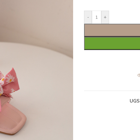
-
+
UGS