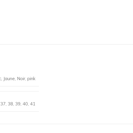
c
,
Jaune
,
Noir
,
pink
,
37
,
38
,
39
,
40
,
41