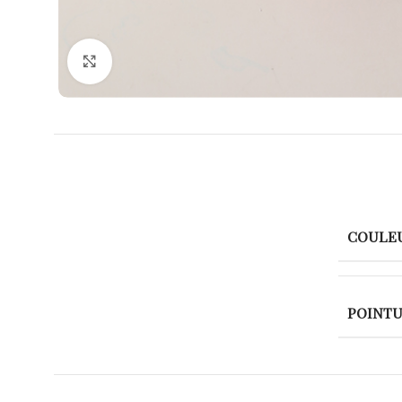
Agrandir
COULE
POINT