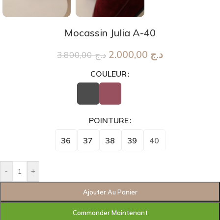
Mocassin Julia A-40
2.000,00
د.ج
3.800,00
د.ج
COULEUR
POINTURE
36
37
38
39
40
-
+
Ajouter Au Panier
Commander Maintenant