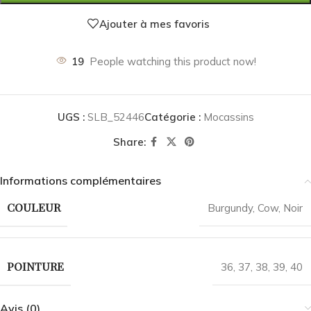
Ajouter à mes favoris
19
People watching this product now!
UGS :
SLB_52446
Catégorie :
Mocassins
Share:
Informations complémentaires
COULEUR
Burgundy
,
Cow
,
Noir
POINTURE
36
,
37
,
38
,
39
,
40
Avis (0)