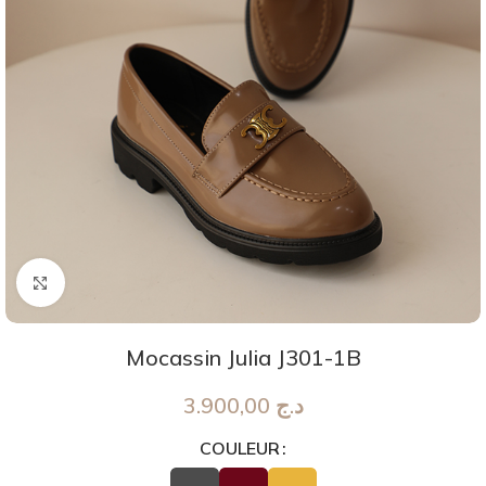
Agrandir
Mocassin Julia J301-1B
3.900,00
د.ج
COULEUR