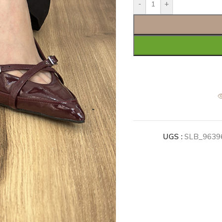
-
+
UGS :
SLB_9639