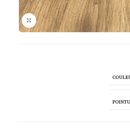
Agrandir
COULE
POINT