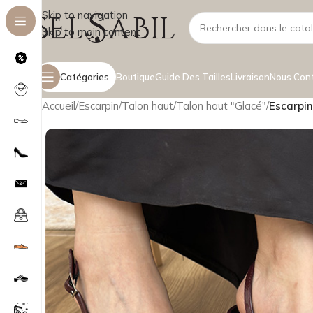
Skip to navigation
Skip to main content
Catégories
Boutique
Guide Des Tailles
Livraison
Nous Con
Accueil
/
Escarpin
/
Talon haut
/
Talon haut "Glacé"
/
Escarpi