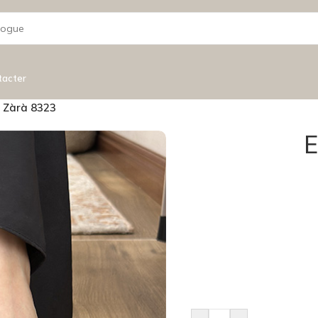
tacter
n Zàrà 8323
E