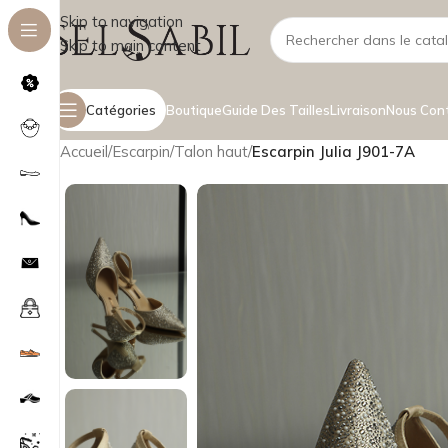
Skip to navigation
Skip to main content
Catégories
Boutique
Guide Des Tailles
Livraison
Nous Con
Accueil
/
Escarpin
/
Talon haut
/
Escarpin Julia J901-7A