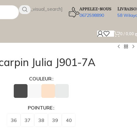
Appelez-nous
Livraiso
[wsbi_visual_search]
0672598890
58 Wilay
0
/
0,00
ج
carpin Julia J901-7A
COULEUR
POINTURE
36
37
38
39
40