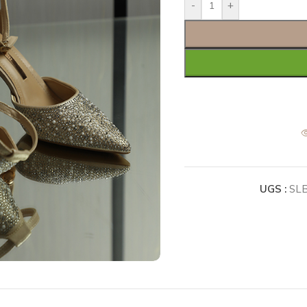
-
+
UGS :
SL