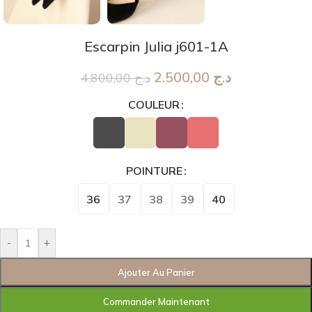
Escarpin Julia j601-1A
2.500,00
د.ج
4.800,00
د.ج
COULEUR
POINTURE
36
37
38
39
40
-
+
Ajouter Au Panier
Commander Maintenant