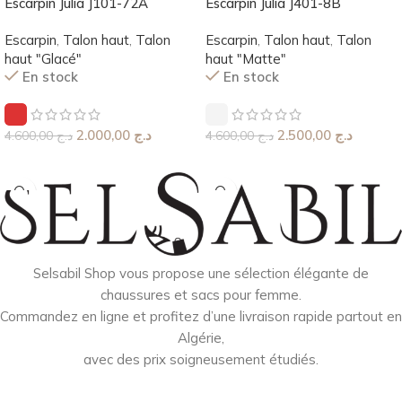
Escarpin Julia J101-72A
Escarpin Julia J401-8B
Escarpin
,
Talon haut
,
Talon
Escarpin
,
Talon haut
,
Talon
haut "Glacé"
haut "Matte"
En stock
En stock
2.000,00
د.ج
2.500,00
د.ج
4.600,00
د.ج
4.600,00
د.ج
Choix Des Options
Choix Des Options
Selsabil Shop vous propose une sélection élégante de
chaussures et sacs pour femme.
Commandez en ligne et profitez d’une livraison rapide partout en
Algérie,
avec des prix soigneusement étudiés.