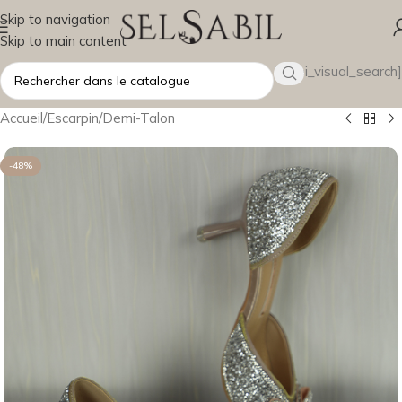
Skip to navigation
Skip to main content
[wsbi_visual_search]
Accueil
/
Escarpin
/
Demi-Talon
-48%