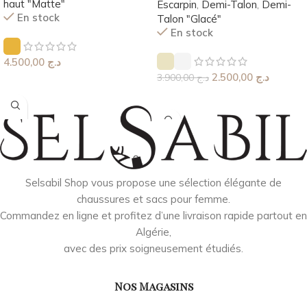
haut "Matte"
Escarpin
,
Demi-Talon
,
Demi-
En stock
Talon "Glacé"
En stock
4.500,00
د.ج
2.500,00
د.ج
3.900,00
د.ج
Choix Des Options
Choix Des Options
Selsabil Shop vous propose une sélection élégante de
chaussures et sacs pour femme.
Commandez en ligne et profitez d’une livraison rapide partout en
Algérie,
avec des prix soigneusement étudiés.
Nos Magasins