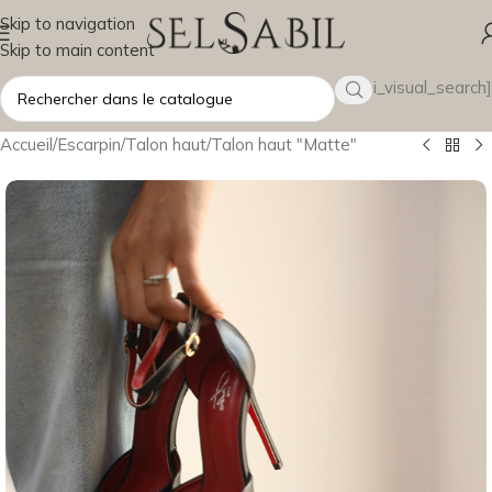
Skip to navigation
Skip to main content
[wsbi_visual_search]
Accueil
/
Escarpin
/
Talon haut
/
Talon haut "Matte"