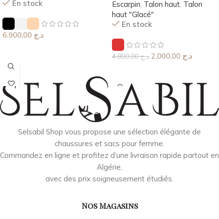
En stock
Escarpin
,
Talon haut
,
Talon
haut "Glacé"
En stock
6.900,00
د.ج
Choix Des Options
2.000,00
د.ج
4.800,00
د.ج
Choix Des Options
Selsabil Shop vous propose une sélection élégante de
chaussures et sacs pour femme.
Commandez en ligne et profitez d’une livraison rapide partout en
Algérie,
avec des prix soigneusement étudiés.
Nos Magasins