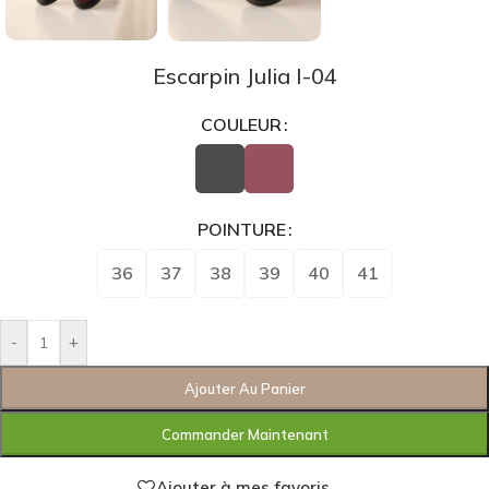
Escarpin Julia I-04
COULEUR
POINTURE
36
37
38
39
40
41
-
+
Ajouter Au Panier
Commander Maintenant
Ajouter à mes favoris