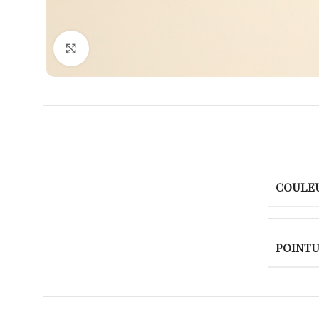
Agrandir
COULE
POINT