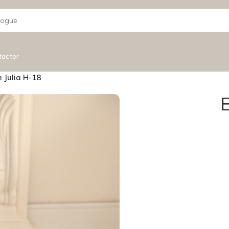
tacter
 Julia H-18
E