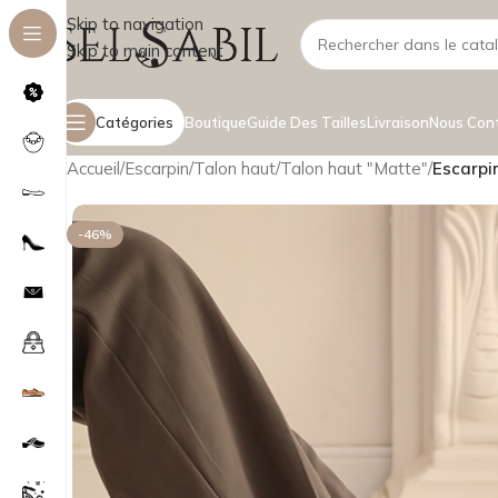
Skip to navigation
Skip to main content
Catégories
Boutique
Guide Des Tailles
Livraison
Nous Con
Accueil
/
Escarpin
/
Talon haut
/
Talon haut "Matte"
/
Escarpin
-46%