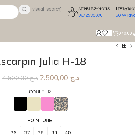
Appelez-nous
Livraiso
[wsbi_visual_search]
0672598890
58 Wilay
0
/
0,00
ج
scarpin Julia H-18
2.500,00
د.ج
4.600,00
د.ج
COULEUR
POINTURE
36
37
38
39
40