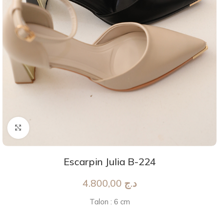
Agrandir
Escarpin Julia B-224
4.800,00
د.ج
Talon : 6 cm