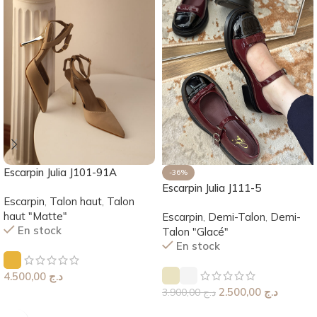
Escarpin Julia J101-91A
-36%
Escarpin Julia J111-5
Escarpin
,
Talon haut
,
Talon
haut "Matte"
Escarpin
,
Demi-Talon
,
Demi-
En stock
Talon "Glacé"
En stock
4.500,00
د.ج
2.500,00
د.ج
3.900,00
د.ج
Choix Des Options
Choix Des Options