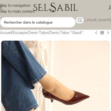
Skip to navigation
Skip to main content
[wsbi_visual_search]
Accueil
/
Escarpin
/
Demi-Talon
/
Demi-Talon "Glacé"