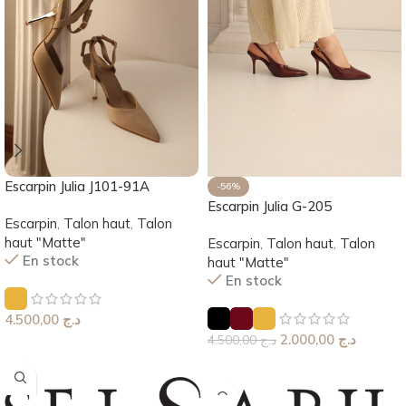
Escarpin Julia J101-91A
-56%
Escarpin Julia G-205
Escarpin
,
Talon haut
,
Talon
haut "Matte"
Escarpin
,
Talon haut
,
Talon
En stock
haut "Matte"
En stock
4.500,00
د.ج
2.000,00
د.ج
4.500,00
د.ج
Choix Des Options
Choix Des Options