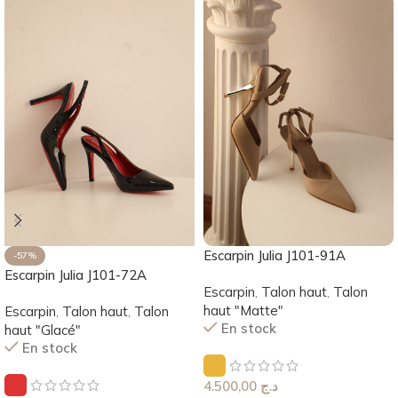
Escarpin Julia J101-91A
-57%
Escarpin Julia J101-72A
Escarpin
,
Talon haut
,
Talon
haut "Matte"
Escarpin
,
Talon haut
,
Talon
En stock
haut "Glacé"
En stock
4.500,00
د.ج