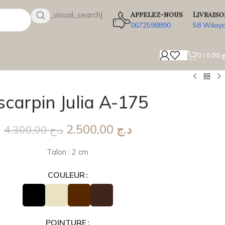
Appelez-nous
Livraiso
[wsbi_visual_search]
0672598890
58 Wilay
0
/
0,00
ج
scarpin Julia A-175
2.500,00
د.ج
4.300,00
د.ج
Talon : 2 cm
COULEUR
POINTURE