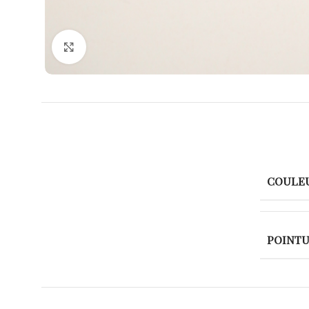
Agrandir
COULE
POINT