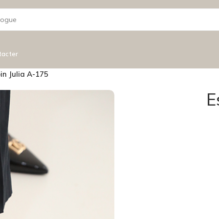
tacter
in Julia A-175
E