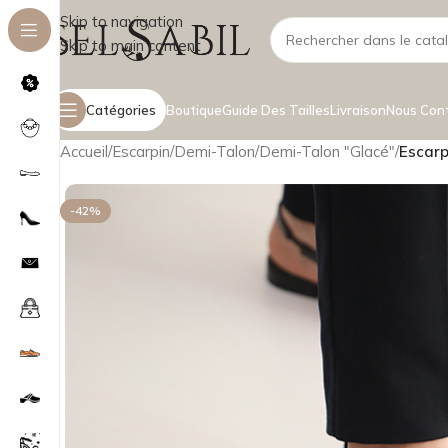
Skip to navigation
Skip to main content
Catégories
Boutique
Guide Des Tailles
Livraison
Nous Con
Accueil
/
Escarpin
/
Demi-Talon
/
Demi-Talon "Glacé"
/
Escarp
-42%