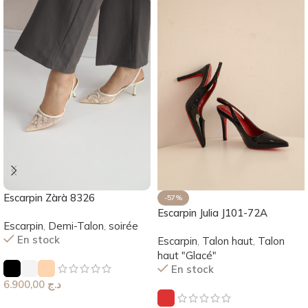
Escarpin Zàrà 8326
-57%
Escarpin Julia J101-72A
Escarpin
,
Demi-Talon
,
soirée
En stock
Escarpin
,
Talon haut
,
Talon
haut "Glacé"
En stock
6.900,00
د.ج
Choix Des Options