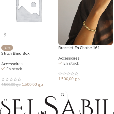
Bracelet En Chaine 161
-67%
Stitch Blind Box
Accessoires
En stock
Accessoires
En stock
1.500,00
د.ج
1.500,00
د.ج
4.500,00
د.ج
Choix Des Options
Ajouter Au Panier