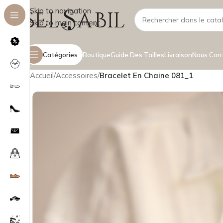
Skip to navigation
Skip to main content
Catégories
Boutique
Guide Des Tailles
Livraison
Nous Con
Accueil
/
Accessoires
/
Bracelet En Chaine 081_1