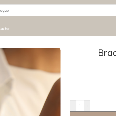
tacter
Brac
-
+