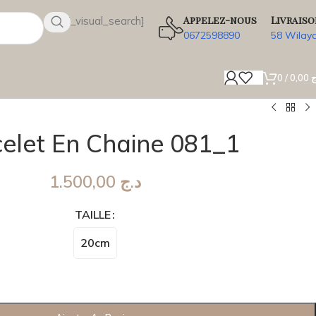
Appelez-nous
Livraiso
[wsbi_visual_search]
0672598890
58 Wilay
0
/
0,00
ج
elet En Chaine 081_1
1.500,00
د.ج
TAILLE
20cm