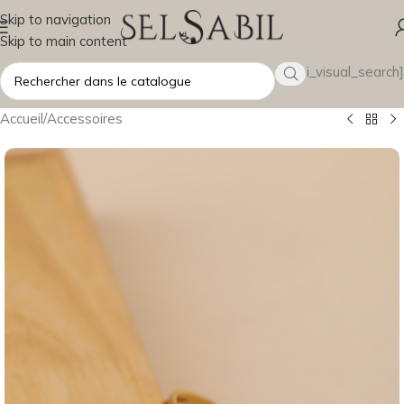
Skip to navigation
Skip to main content
[wsbi_visual_search]
Accueil
/
Accessoires