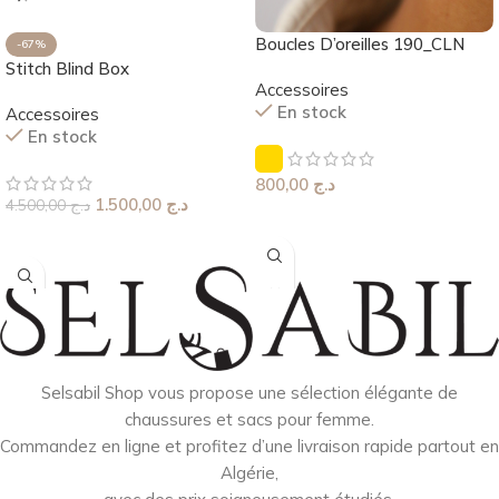
Boucles D’oreilles 190_CLN
-67%
Stitch Blind Box
Accessoires
En stock
Accessoires
En stock
800,00
د.ج
1.500,00
د.ج
4.500,00
د.ج
Choix Des Options
Ajouter Au Panier
Selsabil Shop vous propose une sélection élégante de
chaussures et sacs pour femme.
Commandez en ligne et profitez d’une livraison rapide partout en
Algérie,