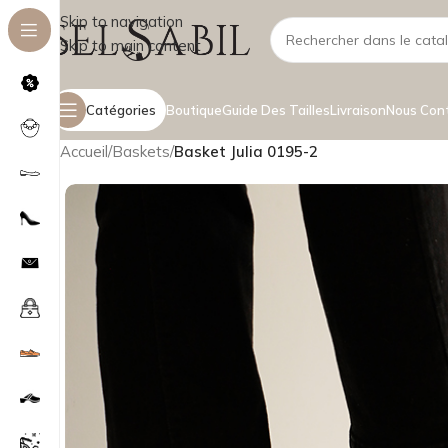
Skip to navigation
Skip to main content
Catégories
Boutique
Guide Des Tailles
Livraison
Nous Con
Accueil
/
Baskets
/
Basket Julia 0195-2