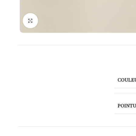
Agrandir
COULE
POINT