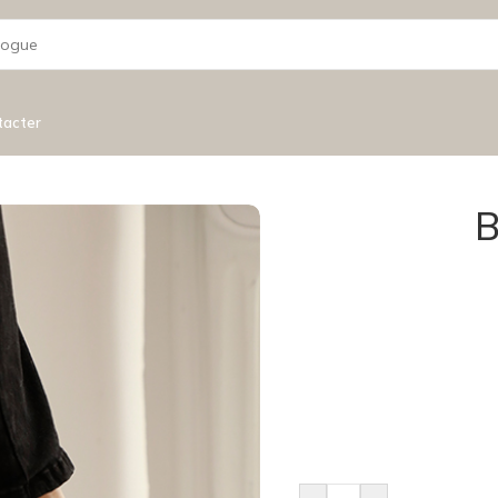
tacter
B