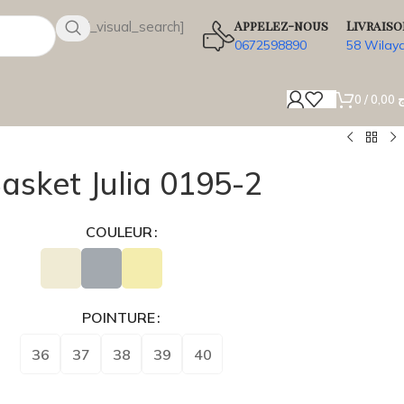
Appelez-nous
Livraiso
[wsbi_visual_search]
0672598890
58 Wilay
0
/
0,00
ج
asket Julia 0195-2
COULEUR
POINTURE
36
37
38
39
40