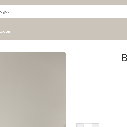
tacter
B