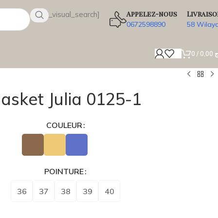
Appelez-nous
Livraiso
[wsbi_visual_search]
0672598890
58 Wilay
0
/
0,00
ج
asket Julia 0125-1
COULEUR
POINTURE
36
37
38
39
40