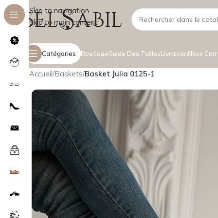
Skip to navigation
Skip to main content
Catégories
Boutique
Guide Des Tailles
Livraison
Nous Con
Accueil
/
Baskets
/
Basket Julia 0125-1