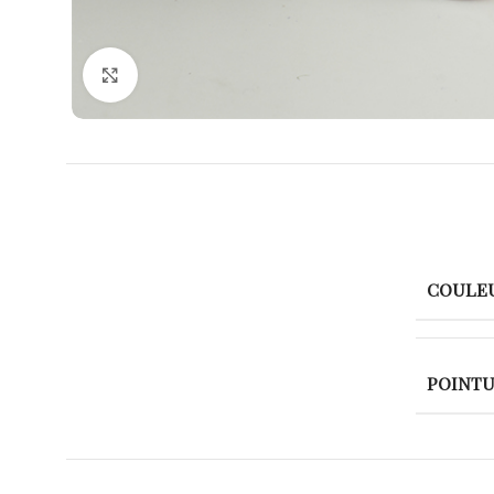
Agrandir
COULE
POINT