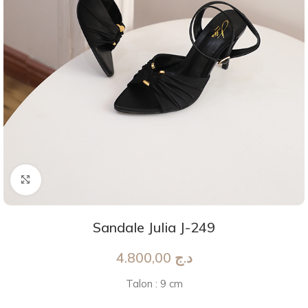
Agrandir
Sandale Julia J-249
4.800,00
د.ج
Talon : 9 cm