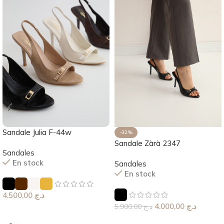
Sandale Julia F-44w
-32%
Sandale Zàrà 2347
Sandales
En stock
Sandales
En stock
4.500,00
د.ج
4.000,00
د.ج
5.900,00
د.ج
Choix Des Options
Choix Des Options