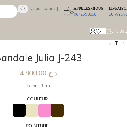
Appelez-nous
Livraiso
[wsbi_visual_search]
0672598890
58 Wilay
0
/
0,00
ج
andale Julia J-243
4.800,00
د.ج
Talon : 9 cm
COULEUR
POINTURE