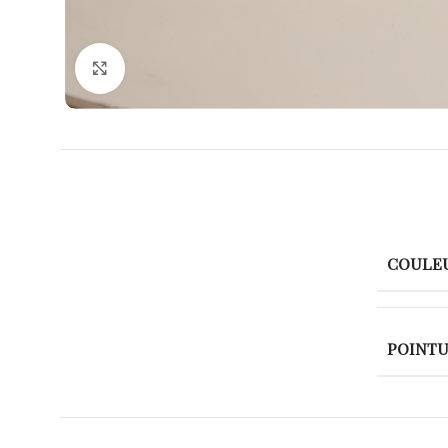
Agrandir
COULE
POINT