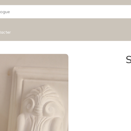
tacter
S