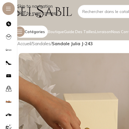
Skip to navigation
Skip to main content
Catégories
Boutique
Guide Des Tailles
Livraison
Nous Con
Accueil
/
Sandales
/
Sandale Julia J-243