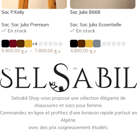
Sac Julia B668
Sac P.Kelly
Sac
,
Sac Julia Essentielle
Sac
,
Sac Julia Premium
En stock
En stock
+4
4.800,00
د.ج
5.800,00
د.ج
–
7.800,00
د.ج
Choix Des Options
Choix Des Options
Selsabil Shop vous propose une sélection élégante de
chaussures et sacs pour femme.
Commandez en ligne et profitez d’une livraison rapide partout en
Algérie,
avec des prix soigneusement étudiés.