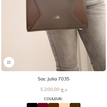
Agrandir
Sac Julia 7035
5.200,00
د.ج
COULEUR