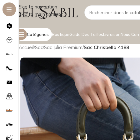
Skip to navigation
Skip to main content
Catégories
Boutique
Guide Des Tailles
Livraison
Nous Con
Accueil
/
Sac
/
Sac Julia Premium
/
Sac Chrisbella 4188