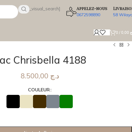
Appelez-nous
Livraiso
[wsbi_visual_search]
0672598890
58 Wilay
0
/
0,00
ج
ac Chrisbella 4188
8.500,00
د.ج
COULEUR