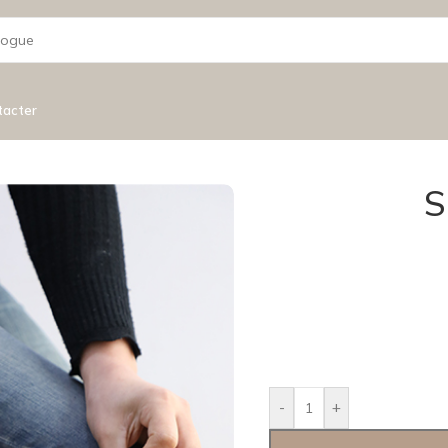
tacter
S
-
+