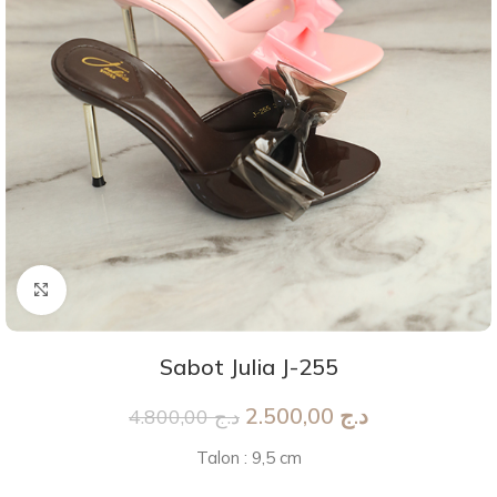
Agrandir
Sabot Julia J-255
2.500,00
د.ج
4.800,00
د.ج
Talon : 9,5 cm