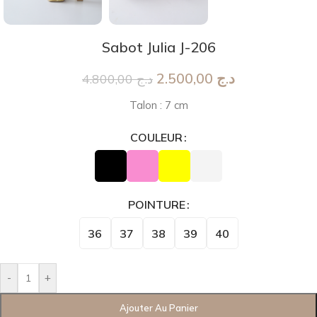
Sabot Julia J-206
2.500,00
د.ج
4.800,00
د.ج
Talon : 7 cm
COULEUR
POINTURE
36
37
38
39
40
-
+
Ajouter Au Panier