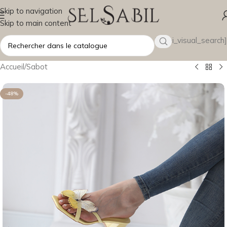
Skip to navigation
Skip to main content
[wsbi_visual_search]
Accueil
/
Sabot
-48%