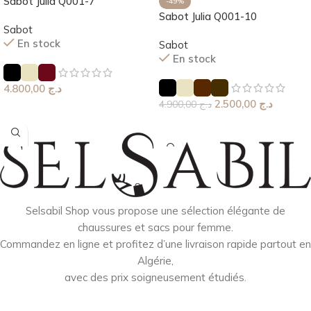
Sabot Julia Q001-7
-49%
Sabot Julia Q001-10
Sabot
En stock
Sabot
En stock
4.800,00
د.ج
2.500,00
د.ج
4.900,00
د.ج
Choix Des Options
Choix Des Options
Selsabil Shop vous propose une sélection élégante de
chaussures et sacs pour femme.
Commandez en ligne et profitez d’une livraison rapide partout en
Algérie,
avec des prix soigneusement étudiés.