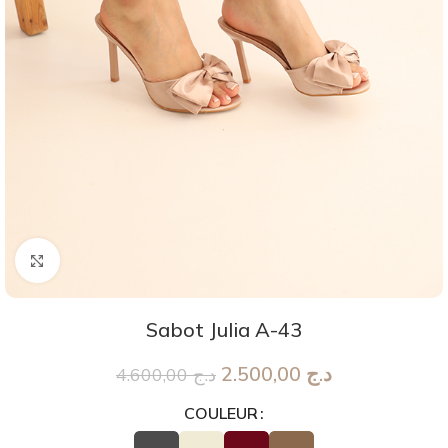
Agrandir
Sabot Julia A-43
2.500,00
د.ج
4.600,00
د.ج
COULEUR