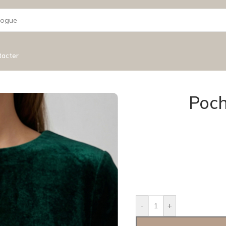
tacter
Poch
-
+