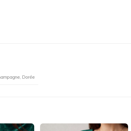
hampagne
,
Dorée