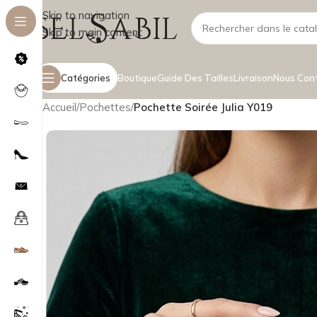
Skip to navigation
Skip to main content
Catégories
Boutique
Guide Des Tailles
Livraison
Nous Con
Accueil
/
Pochettes
/
Pochette Soirée Julia Y019