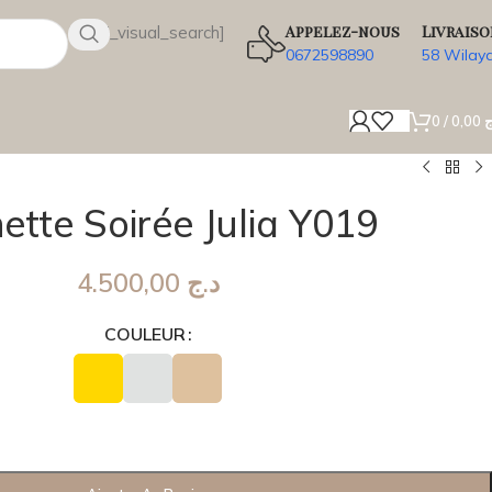
Appelez-nous
Livraiso
[wsbi_visual_search]
0672598890
58 Wilay
0
/
0,00
ج
ette Soirée Julia Y019
4.500,00
د.ج
COULEUR