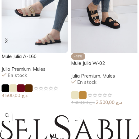
Mule Julia A-160
-48%
Mule Julia W-02
Julia Premium
,
Mules
En stock
Julia Premium
,
Mules
En stock
4.500,00
د.ج
2.500,00
د.ج
4.800,00
د.ج
Choix Des Options
Choix Des Options