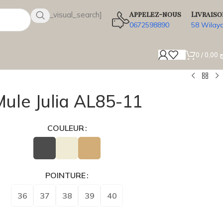
Appelez-nous
Livraiso
[wsbi_visual_search]
0672598890
58 Wilay
0
/
0,00
ج
Mule Julia AL85-11
COULEUR
POINTURE
36
37
38
39
40