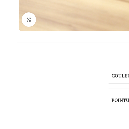
Agrandir
COULE
POINT