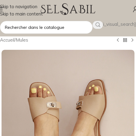
Skip to navigation
Skip to main content
[wsbi_visual_search]
Accueil
/
Mules