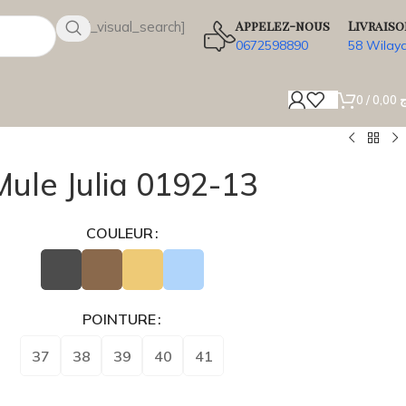
Appelez-nous
Livraiso
[wsbi_visual_search]
0672598890
58 Wilay
0
/
0,00
ج
Mule Julia 0192-13
COULEUR
POINTURE
37
38
39
40
41