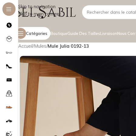
Skip to navigation
Skip to main content
Catégories
Boutique
Guide Des Tailles
Livraison
Nous Con
Accueil
/
Mules
/
Mule Julia 0192-13