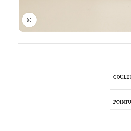
Agrandir
COULE
POINT