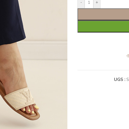
-
+
UGS :