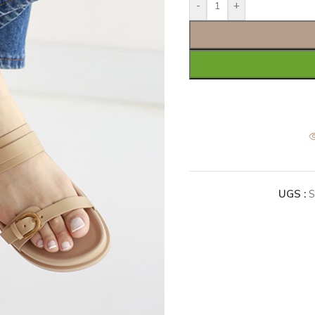
-
+
UGS :