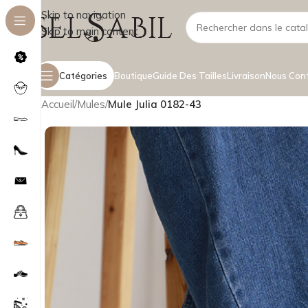
Skip to navigation
Skip to main content
Catégories
Boutique
Guide Des Tailles
Livraison
Nous Con
Accueil
/
Mules
/
Mule Julia 0182-43