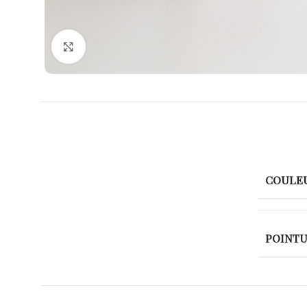
Agrandir
COULE
POINT