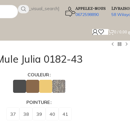
Appelez-nous
Livraiso
[wsbi_visual_search]
0672598890
58 Wilay
0
/
0,00
ج
Mule Julia 0182-43
COULEUR
POINTURE
37
38
39
40
41