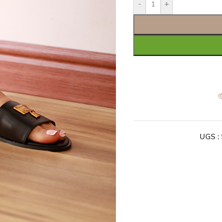
-
+
UGS :