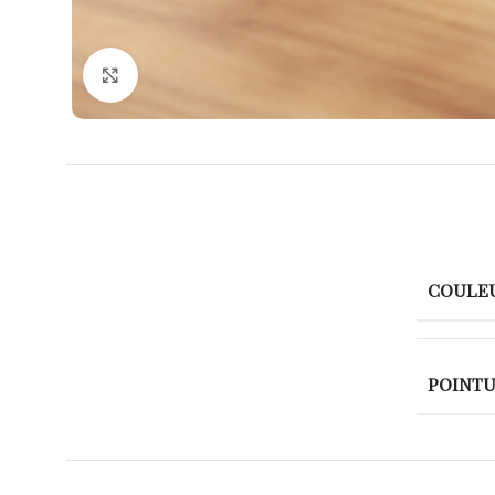
Agrandir
COULE
POINT