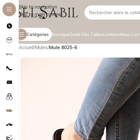
Skip to navigation
Skip to main content
Catégories
Boutique
Guide Des Tailles
Livraison
Nous Con
Accueil
/
Mules
/
Mule 8025-6