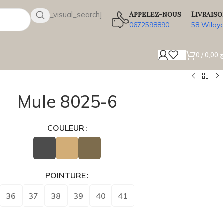
Appelez-nous
Livraiso
[wsbi_visual_search]
0672598890
58 Wilay
0
/
0,00
ج
Mule 8025-6
COULEUR
POINTURE
36
37
38
39
40
41