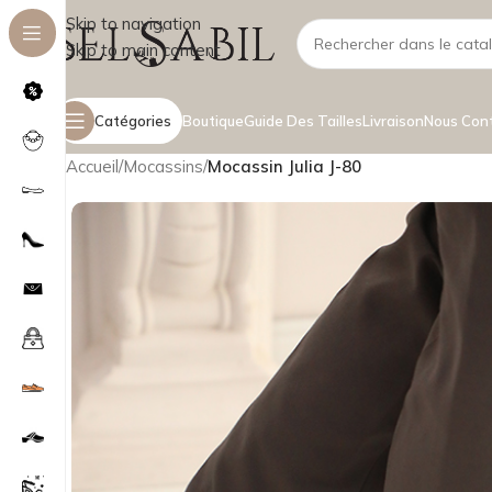
Skip to navigation
Skip to main content
Catégories
Boutique
Guide Des Tailles
Livraison
Nous Con
Accueil
/
Mocassins
/
Mocassin Julia J-80