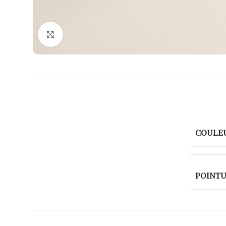
Agrandir
COULE
POINT