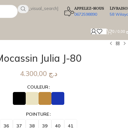
Appelez-nous
Livraiso
[wsbi_visual_search]
0672598890
58 Wilay
0
/
0,00
ج
ocassin Julia J-80
4.300,00
د.ج
COULEUR
POINTURE
36
37
38
39
40
41