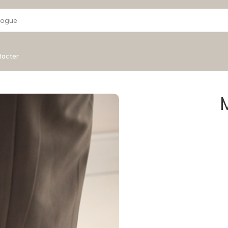
tacter
M